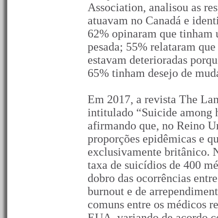
Association, analisou as re
atuavam no Canadá e ident
62% opinaram que tinham u
pesada; 55% relataram que 
estavam deterioradas porqu
65% tinham desejo de mudar
Em 2017, a revista The Lan
intitulado “Suicide among h
afirmando que, no Reino Un
proporções epidêmicas e qu
exclusivamente britânico.
taxa de suicídios de 400 mé
dobro das ocorrências entre
burnout e de arrependimento
comuns entre os médicos re
EUA, variando de acordo c